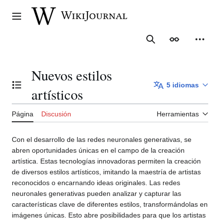
Ir
al
Menú principal
contenido
Buscar
Apariencia
Herra
Nuevos estilos
5 idiomas
Cambiar a la tabla de contenidos
artísticos
Página
Discusión
Herramientas
Con el desarrollo de las redes neuronales generativas, se
abren oportunidades únicas en el campo de la creación
artística. Estas tecnologías innovadoras permiten la creación
de diversos estilos artísticos, imitando la maestría de artistas
reconocidos o encarnando ideas originales. Las redes
neuronales generativas pueden analizar y capturar las
características clave de diferentes estilos, transformándolas en
imágenes únicas. Esto abre posibilidades para que los artistas